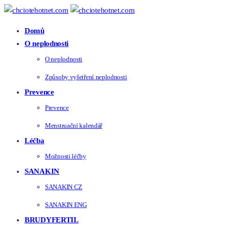
Domů
O neplodnosti
O neplodnosti
Způsoby vyšetření neplodnosti
Prevence
Prevence
Menstruační kalendář
Léčba
Možnosti léčby
SANAKIN
SANAKIN CZ
SANAKIN ENG
BRUDYFERTIL