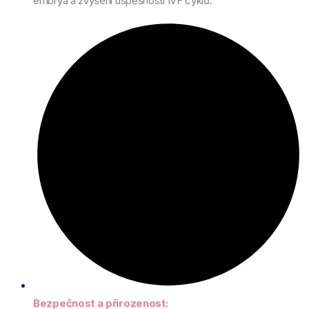
embrya a zvýšení úspěšnosti IVF cyklů.
Bezpečnost a přirozenost: