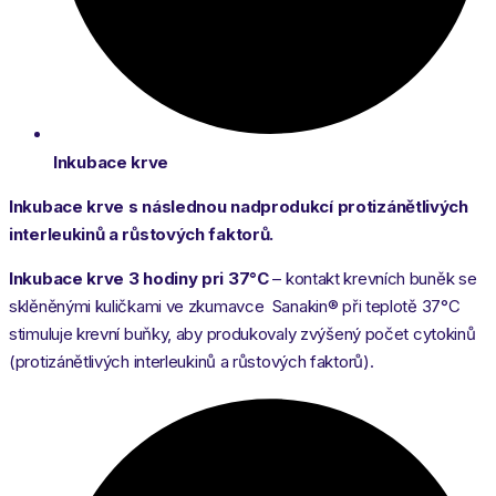
Inkubace krve
Inkubace krve s následnou nadprodukcí protizánětlivých
interleukinů a růstových faktorů.
Inkubace krve 3 hodiny pri 37°C
– kontakt krevních buněk se
sklěněnými kuličkami ve zkumavce Sanakin® při teplotě 37°C
stimuluje krevní buňky, aby produkovaly zvýšený počet cytokinů
(protizánětlivých interleukinů a růstových faktorů).