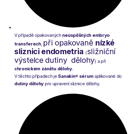
V případě opakovaných
neúspěšných embryo
při opakovaně
nízké
transferech
,
sliznici endometria
sližniční
(
výstelce dutiny dělohy
) a při
chronickém zánětu dělohy
.
V těchto případech je
Sanakin® sérum
aplikované do
dutiny dělohy
pro upravení sliznice dělohy.