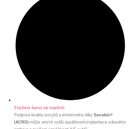
Zvýšení šancí na úspěch
Podpora kvality oocytů a endometria díky
Sanakin®
(ACRS)
může vést k vyšší úspěšnosti implantace zdravého