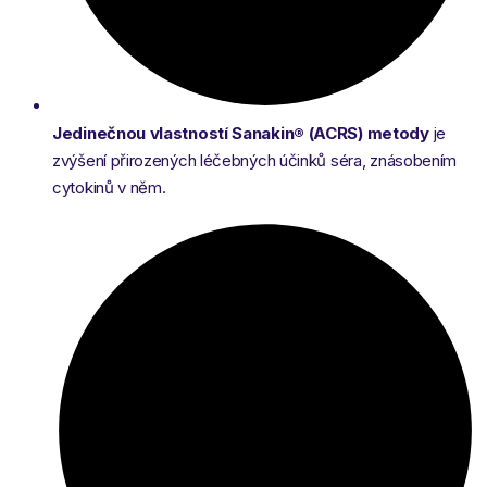
Jedinečnou vlastností Sanakin® (ACRS)
metody
je
zvýšení přirozených léčebných účinků séra, znásobením
cytokinů v něm.