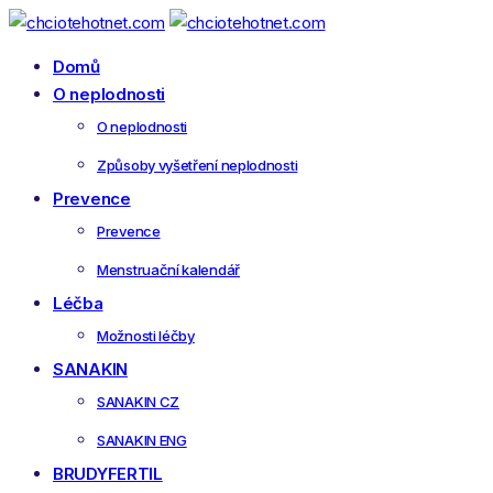
Domů
O neplodnosti
O neplodnosti
Způsoby vyšetření neplodnosti
Prevence
Prevence
Menstruační kalendář
Léčba
Možnosti léčby
SANAKIN
SANAKIN CZ
SANAKIN ENG
BRUDYFERTIL