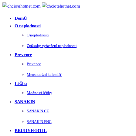
Domů
O neplodnosti
O neplodnosti
Způsoby vyšetření neplodnosti
Prevence
Prevence
Menstruační kalendář
Léčba
Možnosti léčby
SANAKIN
SANAKIN CZ
SANAKIN ENG
BRUDYFERTIL