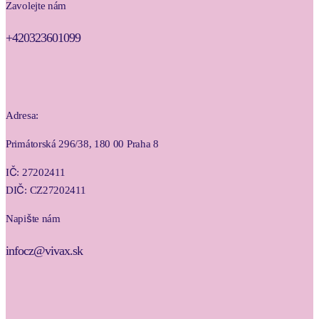
Zavolejte nám
+420323601099
Adresa:
Primátorská 296/38, 180 00 Praha 8
IČ: 27202411
DIČ: CZ27202411
Napište nám
infocz@vivax.sk