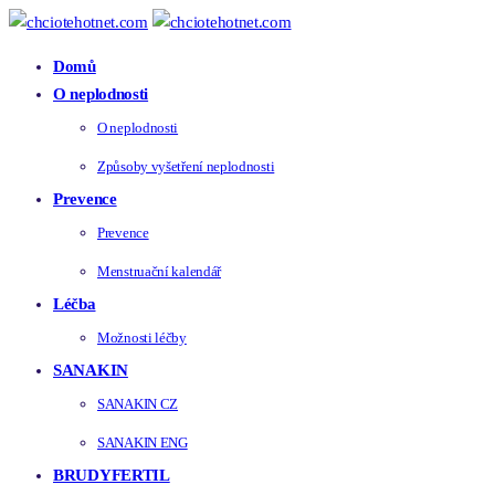
Domů
O neplodnosti
O neplodnosti
Způsoby vyšetření neplodnosti
Prevence
Prevence
Menstruační kalendář
Léčba
Možnosti léčby
SANAKIN
SANAKIN CZ
SANAKIN ENG
BRUDYFERTIL